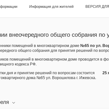
нформации
нформации
Информация для жителей
Информация для жителей
ВЕРСИЯ ДЛЯ
ВЕРСИЯ ДЛ
ии внеочередного общего собрания по 
нники помещений в многоквартирном доме
№65 по ул. Во
редного общего собрания для принятия решений по вопро
ков помещений в многоквартирном доме проводится в фор
лищного кодекса РФ.
тки дня и принятие решений по вопросам состоится
25 
гоквартирного дома №65 ул. Ворошилова г. Ижевска.
реля