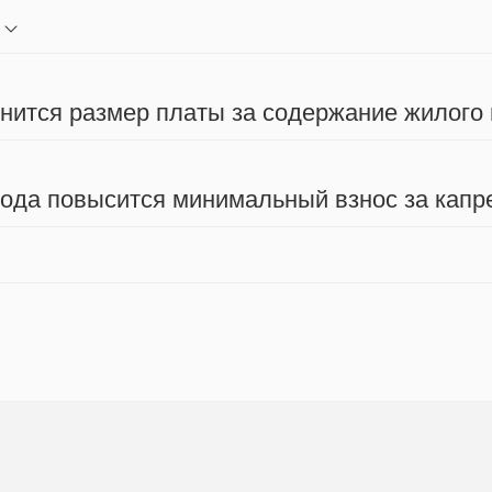
енится размер платы за содержание жилого
 года повысится минимальный взнос за капр