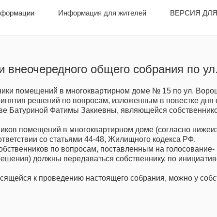
нформации
нформации
Информация для жителей
Информация для жителей
ВЕРСИЯ ДЛЯ
ВЕРСИЯ ДЛ
 внеочередного общего собрания по ул
и помещений в многоквартирном доме № 15 по ул. Ворош
нятия решений по вопросам, изложенным в повестке дня с 1
е Батуриной Фатимы Закиевны, являющейся собственником
ков помещений в многоквартирном доме (согласно нижеиз
ответствии со статьями 44-48, Жилищного кодекса РФ.
ственников по вопросам, поставленным на голосование- 5
шения) должны передаваться собственнику, по инициатив
ящейся к проведению настоящего собрания, можно у собст