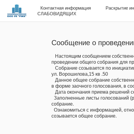
Контактная информация
Контактная информация
Раскрытие и
Раскрытие и
СЛАБОВИДЯЩИХ
СЛАБОВИДЯЩИХ
Сообщение о проведении
Настоящим сообщением собственник
проведении общего собрания для при
Собрание созывается по инициатив
ул. Ворошилова,15 кв .50
Данное общее собрание собственни
в форме заочного голосования, в со
Дата окончания приема решений соб
Заполненные листы голосований (ре
собрание.
Ознакомиться с информацией, относ
созывается общее собрание.