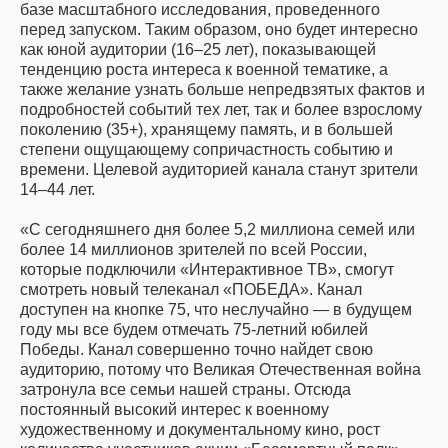
базе масштабного исследования, проведенного
перед запуском. Таким образом, оно будет интересно
как юной аудитории (16–25 лет), показывающей
тенденцию роста интереса к военной тематике, а
также желание узнать больше непредвзятых фактов и
подробностей событий тех лет, так и более взрослому
поколению (35+), хранящему память, и в большей
степени ощущающему сопричастность событию и
времени. Целевой аудиторией канала станут зрители
14–44 лет.
«С сегодняшнего дня более 5,2 миллиона семей или
более 14 миллионов зрителей по всей России,
которые подключили «Интерактивное ТВ», смогут
смотреть новый телеканал «ПОБЕДА». Канал
доступен на кнопке 75, что неслучайно — в будущем
году мы все будем отмечать 75-летний юбилей
Победы. Канал совершенно точно найдет свою
аудиторию, потому что Великая Отечественная война
затронула все семьи нашей страны. Отсюда
постоянный высокий интерес к военному
художественному и документальному кино, рост