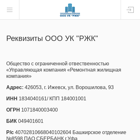
Реквизиты ООО УК "РЖК"
Общество с ограниченной отвественностью
«Управляющая компания «Ремонтная жилищная
компания»
Адрес:
426053, г. Ижевск, ул. Ворошилова, 93
ИНН
1834040161/ КПП 184001001
ОГРН
1071840003400
БИК
049401601
Р/с
40702810668040102604 Башкирское отделение
№8598 ПАО СБЕРБАНК г.Уфа